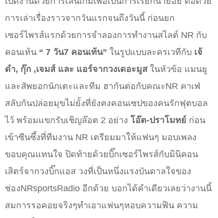
เปิดงานด้วยการเล่นเกมเพื่อเป็นการเรียกน้้ำย่อย ต่อด้วย
การเล่าเรื่องราวจากวันแรกจนถึงวันนี้ ก่อนยก
เซอร์ไพรส์แรกด้วยการจำลองการทำงานสไลต์ NR กับ
คอนเท้น
“ 7 วัน7 คอนเท้น”
ในรูปแบบละครเวทีกับ
เจ้
ดำ, กุ๊ก ,เจมส์ และ แอร์จากวงเดอะมูส
ในหัวข้อ แมนยู
และสัพยอกนักเตะและทีม ฮากันต่อกับคณะNR คาเฟ่
สลับกันปล่อยมุขไม่ยั้งที่ยังคงคอนเซปของคนรักฟุตบอล
ไว้ พร้อมแขกรับเชิญล๊อต 2 อย่าง
โอ๊ต-ปราโมทย์
ก่อน
เข้าซีนซึ้งที่ทีมงาน NR เตรียมมาให้แฟนๆ มอบเพลง
ขอบคุณแทนใจ ปิดท้ายด้วยบิ๊กเซอร์ไพรส์กับมินิคอน
เสิตร์จากวงบิ๊กแอส วงที่เป็นหนึ่งแรงบันดาลใจของ
ช่องNRsportsRadio อีกด้วย บอกได้คำเดียวเลยว่างานนี้
สมการรอคอยจริงๆทำเอาแฟนๆหอบความฟิน ความ