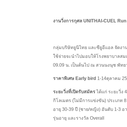
งานวิ่งการกุศล
UNITHAI-CUEL Run for
กลุ่มบริษัทยูนิไทย และซียูอีแอล จัดงาน
ใช้จ่ายจะนำไปมอบให้โรงพยาบาลสมเด็
09.09 น. เป็นต้นไป ณ สวนนงนุช พัทยา
ราคาพิเศษ
Early bird
1-14ตุลาคม 2
ระยะวิ่งที่เปิดรับสมัคร
ได้แก่ ระยะวิ่ง 
กิโลเมตร (ไม่มีการแข่งขัน) ประเภท 8 ก
อายุ 30-39 ปี (ชาย/หญิง) อันดับ 1-3 อา
รุ่นอายุ และรางวัล Overall