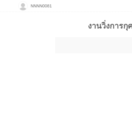
NNNN0081
​งานวิ่งการก