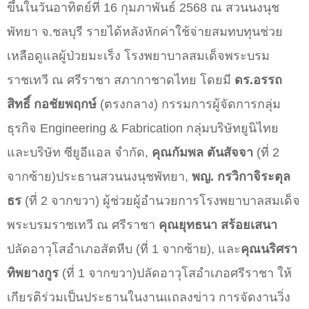
ขึ้นในวันอาทิตย์ที่ 16 กุมภาพันธ์ 2568 ณ สวนนงนุช
พัทยา จ.ชลบุรี รายได้หลังหักค่าใช้จ่ายสมทบทุนช่วย
เหลือดูแลผู้ป่วยมะเร็ง โรงพยาบาลสมเด็จพระบรม
ราชเทวี ณ ศรีราชา สภากาชาดไทย โดยมี
ดร.อรรถ
สิทธิ์ กอชัยพฤกษ์
(ตรงกลาง) กรรมการผู้จัดการกลุ่ม
ธุรกิจ Engineering & Fabrication กลุ่มบริษัทยูนิไทย
และบริษัท ซียูอีแอล จำกัด,
คุณกัมพล ตันสัจจา
(ที่ 2
จากซ้าย)ประธานสวนนงนุชพัทยา,
พญ. กรวิกาจิระตุล
ธร
(ที่ 2 จากขวา)
ผู้ช่วยผู้อำนวยการโรงพยาบาลสมเด็จ
พระบรมราชเทวี ณ ศรีราชา
คุณยุทธนา สร้อยเสนา
ปลัดอาวุโสอำเภอสัตหีบ (ที่ 1 จากซ้าย), และ
คุณนริศรา
ทิพยางกูร
(ที่ 1 จากขวา)
ปลัดอาวุโสอำเภอศรีราชา ให้
เกียรติร่วมเป็นประธานในงานแถลงข่าว การจัดงานวิ่ง