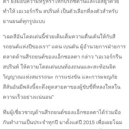
ตา ยังมอบความหรูหราให้กับรถซีดานและเอสยูวีด้วย
ทำให้ เอเวอร์กรีน สปรินท์ เป็นตัวเลือกที่ลงตัวสำหรับ
ยานยนต์ทุกรูปแบบ
"เฉดสีอันโดดเด่นนี้ช่วยเติมเต็มความตื่นเต้นให้กับสี
รถยนต์แห่งปีของเรา" แดน เบนตัน ผู้อำนวยการฝ่ายการ
ตลาดด้านสีรถยนต์ของแอ็กซอลตา กล่าว “เอเวอร์กรีน
สปรินท์ ให้ความโดดเด่นบนท้องถนนและสะท้อนจิต
วิญญาณแห่งสมรรถนะ การแข่งขัน และการผจญภัย
สีสันอันมีพลังนี้จะดึงดูดสายตาของผู้ขับขี่ที่หลงใหลใน
ความเร็วอย่างแน่นอน”
ทีมผู้เชี่ยวชาญด้านสีรถยนต์ของแอ็กซอลตาได้ร่วมมือ
กันทำงานเป็นประจำทุกปี มาตั้งแต่ปี 2015 เพื่อเผยโฉม