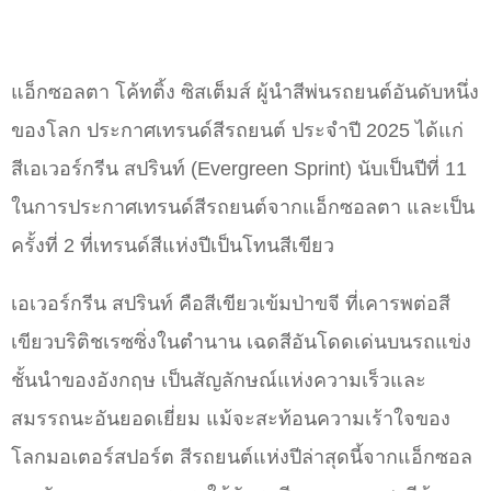
แอ็กซอลตา โค้ทติ้ง ซิสเต็มส์ ผู้นำสีพ่นรถยนต์อันดับหนึ่ง
ของโลก ประกาศเทรนด์สีรถยนต์ ประจำปี 2025 ได้แก่
สีเอเวอร์กรีน สปรินท์ (Evergreen Sprint) นับเป็นปีที่ 11
ในการประกาศเทรนด์สีรถยนต์จากแอ็กซอลตา และเป็น
ครั้งที่ 2 ที่เทรนด์สีแห่งปีเป็นโทนสีเขียว
เอเวอร์กรีน สปรินท์ คือสีเขียวเข้มป่าขจี ที่เคารพต่อสี
เขียวบริติชเรซซิ่งในตำนาน เฉดสีอันโดดเด่นบนรถแข่ง
ชั้นนำของอังกฤษ เป็นสัญลักษณ์แห่งความเร็วและ
สมรรถนะอันยอดเยี่ยม แม้จะสะท้อนความเร้าใจของ
โลกมอเตอร์สปอร์ต สีรถยนต์แห่งปีล่าสุดนี้จากแอ็กซอล