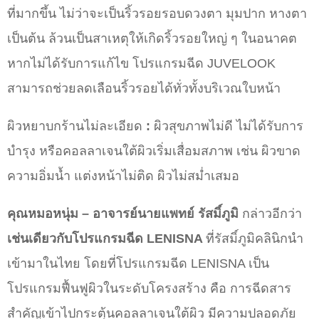
ที่มากขึ้น ไม่ว่าจะเป็นริ้วรอยรอบดวงตา มุมปาก หางตา
เป็นต้น ล้วนเป็นสาเหตุให้เกิดริ้วรอยใหญ่ ๆ ในอนาคต
หากไม่ได้รับการแก้ไข โปรแกรมฉีด JUVELOOK
สามารถช่วยลดเลือนริ้วรอยได้ทั่วทั้งบริเวณใบหน้า
ผิวหยาบกร้านไม่ละเอียด
:
ผิวสุขภาพไม่ดี ไม่ได้รับการ
บำรุง หรือคอลลาเจนใต้ผิวเริ่มเสื่อมสภาพ เช่น ผิวขาด
ความอิ่มน้ำ แต่งหน้าไม่ติด ผิวไม่สม่ำเสมอ
คุณหมอหนุ่ม – อาจารย์นายแพทย์ รัสมิ์ภูมิ
กล่าวอีกว่า
เช่นเดียวกับโปรแกรมฉีด LENISNA
ที่รัสมิ์ภูมิคลินิกนำ
เข้ามาในไทย โดยที่โปรแกรมฉีด LENISNA เป็น
โปรแกรมฟื้นฟูผิวในระดับโครงสร้าง คือ การฉีดสาร
สำคัญเข้าไปกระตุ้นคอลลาเจนใต้ผิว มีความปลอดภัย