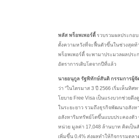
พลัส พร็อพเพอร์ตี้
รวบรวมผลประกอบการ
ตั้งความหวังที่จะฟื้นตัวขึ้นในช่วงสุด
พร็อพเพอร์ตี้ จะพามาประมวลผลประ
อัตราการเติบโตจากปีที่แล้ว
นายอนุกูล รัฐพิทักษ์สันติ กรรมการผู้จ
ว่า “ในไตรมาส 3 ปี 2566 เริ่มเห็นท
โยบาย Free Visa เป็นแรงบวกช่วยดึงดูดน
ในระยะยาว รวมถึงธุรกิจพัฒนาอสังหา
อสังหาริมทรัพย์โตขึ้นแบบประคองตัว 
หน่วย มูลค่า 17,048 ล้านบาท คิดเป
เพิ่มขึ้น 0.4% ส่งผลทำให้กิจกรรมตลาดข