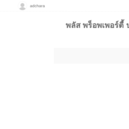
adchara
พลัส พร็อพเพอร์ตี