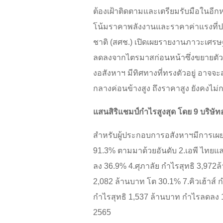
ต้องเฝ้าติดตามและเตรียมรับมือในอี
โน้มราคาพลังงานและราคาค่าแรงที่ปรั
ชาติ (สศช.) เปิดเผยรายงานภาวะเศร
ลดลงจากไตรมาสก่อนหน้าซึ่งขยายตัวอยู
งอสังหาฯ มีทิศทางที่ทรงตัวอยู่ อาจ
กลางค่อนข้างสูง ถึงราคาสูง ยังคงไม่ก
แสนสิริแชมป์กำไรสูงสุด โดย 9 บริษัท
สำหรับผู้ประกอบการอสังหาฯมีการเผยต
91.3% ตามมาด้วยอันดับ 2.เอพี ไทยแล
ลง 36.9% 4.ศุภาลัย กำไรสุทธิ 3,97
2,082 ล้านบาท โต 30.1% 7.คิวเฮ้าส์
กำไรสุทธิ 1,537 ล้านบาท กำไรลดลง 
2565