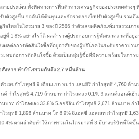
กหลายประเด็น ทั้งทิศทางการฟื้นตัวทางเศรษฐกิจของประเทศต่างๆ
บตัวสูงขึ้น กดดันให้ต้นทุนและอัตราดอกเบี้ยปรับตัวสูงขึ้น รว
ษฐกิจไทยในไตรมาส 3 ของปี 2566 ว่าตัวเลขผลิตภัณฑ์มวลรวมภา
่ที่ 1.8% อย่างไรก็ดี ผลสำรวจผู้ประกอบการผู้พัฒนาตลาดที่อยู่
จะส่งผลต่อการตัดสินใจซื้อที่อยู่อาศัยของผู้บริโภคในระดับราคาป
ระทบต่อการตัดสินใจซื้อ ด้วยเป็นกลุ่มผู้ซื้อที่มีความพร้อมในการข
อสังหาฯ ทำกำไรรวมกันถึง 2.7 หมื่นล้าน
ัวเลขกำไรสุทธิ 9 เดือนแรก พบว่า แสนสิริ กำไรสุทธิ 4,760 ล้าน
นด์ กำไรสุทธิ 4,719 ล้านบาท กำไรลดลง 0.1% 3.แลนด์แอนด์เฮ้า
2ล้านบาท กำไรลดลง 33.8% 5.ออริจิน กำไรสุทธิ 2,671 ล้านบาท ก
 กำไรสุทธิ 1,896 ล้านบาท โต 8.9% 8.เอสซี แอสเสท กำไรสุทธิ 1,
10.4% ตามลำดับทำให้ภาพรวมในไตรมาสที่ 3 มีบางบริษัทที่โตขึ้