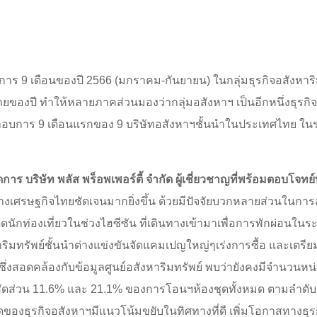
 9 เดือนของปี 2566 (มกราคม-กันยายน) ในกลุ่มธุรกิจอสังหาริ
ท้ายของปี ทำให้หลายภาคส่วนมองว่ากลุ่มอสังหาฯ เป็นอีกหนึ่งธุรกิจที
กอบการ 9 เดือนแรกของ 9 บริษัทอสังหาฯชั้นนำในประเทศไทย ใ
ัดการ บริษัท พลัส พร็อพเพอร์ตี้ จำกัด ผู้เชี่ยวชาญที่พร้อมตอบโจท
ิศทางเศรษฐกิจไทยชัดเจนมากยิ่งขึ้น ด้วยมีปัจจัยบวกหลายส่วนในก
ักท่องเที่ยวในช่วงไฮซีซัน ที่เดินทางเข้ามาเพื่อการพักผ่อนในระยะสั
ริมทรัพย์ชั้นนำต่างแข่งขันจัดแคมเปญใหญ่ๆเร่งการซื้อ และเตร
ซึ่งสอดคล้องกับข้อมูลศูนย์อสังหาริมทรัพย์ พบว่ายังคงมีจำนวน
็นสัดส่วน 11.6% และ 21.1% ของการโอนฯห้องชุดทั้งหมด ตามลำด
องธุรกิจอสังหาฯมีแนวโน้มขยับในทิศทางที่ดี เพิ่มโอกาสทางธุรกิจมา