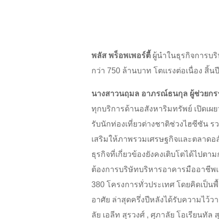
พลัส พร็อพเพอร์ตี้
ผู้นำในธุรกิจการบ
กว่า 750 ล้านบาท โตแรงต่อเนื่อง สิ้
นางสาวนฤมล อาภรณ์ธนกุล ผู้ช่วยกรรมก
ทุกบริการด้านอสังหาริมทรัพย์ เปิดเ
รับนักท่องเที่ยวต่างชาติช่วงไฮซีซัน
เสริมให้ภาพรวมเศรษฐกิจและตลาดอสั
ธุรกิจที่เกี่ยวข้องยังคงเติบโตได้ไป
ต้องการบริษัทบริหารอาคารมืออาชีพเข
380 โครงการทั่วประเทศ โดยคิดเป็นพื้
อาศัย ล่าสุดครึ่งปีหลังได้รับความไ
ลัย เอลีท สุรวงศ์ , ศุภาลัย โอเรียนทัล