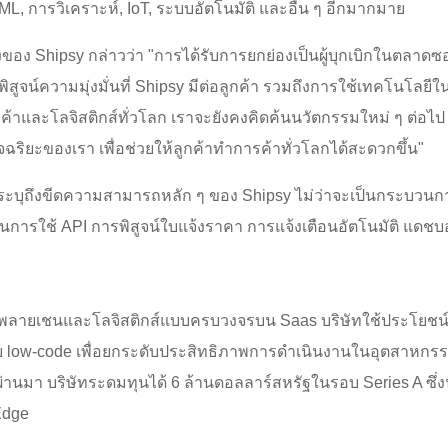
L, การวิเคราะห์, IoT, ระบบอัตโนมัติ และอื่น ๆ อีกมากมาย
้งของ Shipsy กล่าวว่า "การได้รับการยกย่องเป็นผู้บุกเบิกในตลา
พิสูจน์ความมุ่งมั่นที่ Shipsy มีต่อลูกค้า รวมถึงการใช้เทคโนโลย
้าและโลจิสติกส์ทั่วโลก เราจะยังคงคิดค้นนวัตกรรมใหม่ ๆ ต่อไ
ริยะของเรา เพื่อช่วยให้ลูกค้าทำการค้าทั่วโลกได้สะดวกขึ้น"
ระบุถึงขีดความสามารถหลัก ๆ ของ Shipsy ไม่ว่าจะเป็นกระบวนก
ในการใช้ API การพิสูจน์ใบแจ้งราคา การแจ้งเตือนอัตโนมัติ แดช
ลายเชนและโลจิสติกส์แบบครบวงจรบน Saas บริษัทใช้ประโยชน์จาก
ow-code เพื่อยกระดับประสิทธิภาพการดำเนินงานในอุตสาหกรรม
่ผ่านมา บริษัทระดมทุนได้ 6 ล้านดอลลาร์สหรัฐในรอบ Series A ซึ
Edge