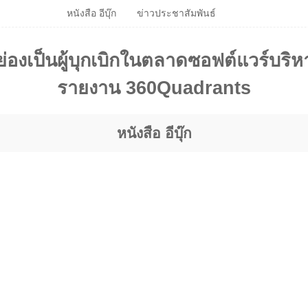
หนังสือ อีบุ๊ก‎
ข่าวประชาสัมพันธ์
่องเป็นผู้บุกเบิกในตลาดซอฟต์แวร์บร
รายงาน 360Quadrants
หนังสือ อีบุ๊ก‎