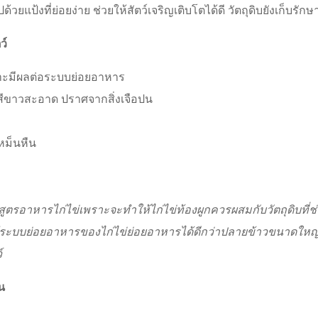
ยแป้งที่ย่อยง่าย ช่วยให้สัตว์เจริญเติบโตได้ดี วัตถุดิบยังเก็บรัก
ว์
ราะมีผลต่อระบบย่อยอาหาร
มีสีขาวสะอาด ปราศจากสิ่งเจือปน
เหม็นหืน
สูตร
อาหารไก่
ไข่เพราะจะทำให้ไก่ไข่ท้องผูกควรผสมกับวัตถุดิบที่ช
ระบบย่อยอาหารของไก่ไข่ย่อยอาหารได้ดีกว่าปลายข้าวขนาดใหญ่ แ
์
น